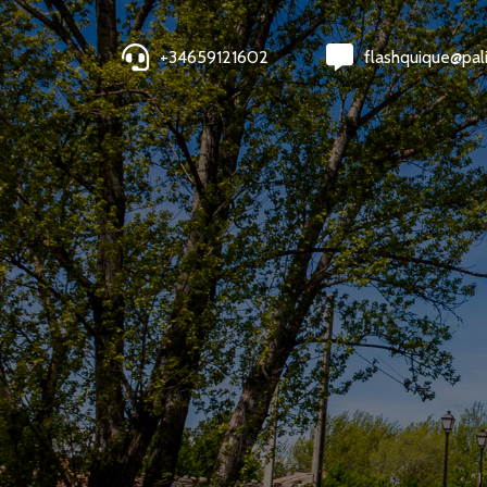
+34659121602
flashquique@pal