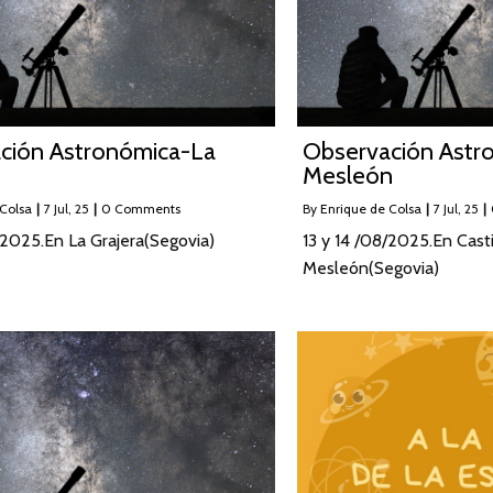
ción Astronómica-La
Observación Astr
Mesleón
 Colsa
|
7
Jul, 25
|
0 Comments
By
Enrique de Colsa
|
7
Jul, 25
|
/2025.En La Grajera(Segovia)
13 y 14 /08/2025.En Casti
Mesleón(Segovia)