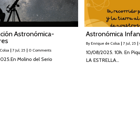
ción Astronómica-
Astronómica Infant
res
By
Enrique de Colsa
|
7
Jul, 25
|
 Colsa
|
7
Jul, 25
|
0 Comments
10/08/2025. 10h. En Piq
2025.En Molino del Serio
LA ESTRELLA…