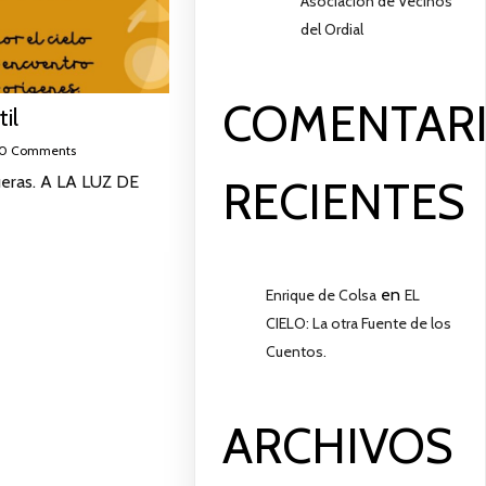
Asociación de Vecinos
del Ordial
COMENTAR
il
0 Comments
ueras. A LA LUZ DE
RECIENTES
en
Enrique de Colsa
EL
CIELO: La otra Fuente de los
Cuentos.
ARCHIVOS