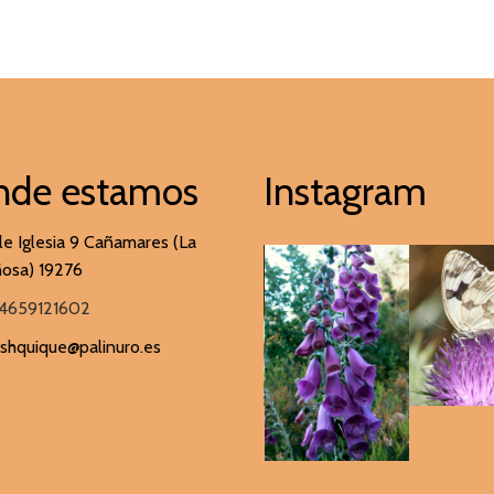
nde estamos
Instagram
le Iglesia 9 Cañamares (La
osa) 19276
4659121602
ashquique@palinuro.es